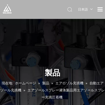
日本語
English
العربية
Français
Pусский
Español
Português
Deutsch
Italiano
한국어
製品
Українська
現在地:
ホームページ
»
製品
»
エアロゾル充填機
»
自動エア
ゾール充填機
»
エアゾールスプレー液体製品用エアゾールスプレ
ー充填圧着機