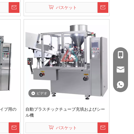
スト歯磨き粉ビタミン E ミルク用
バスケット
+86-15
wejing@
+86 150
ビデオ
イプ用の
自動プラスチックチューブ充填およびシー
ル機
バスケット