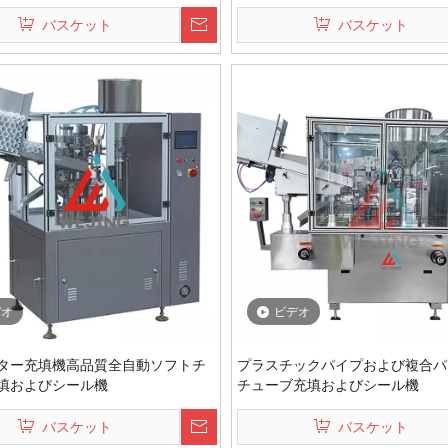
ール機
バスケット
バスケット
デオ
ビデオ
ター充填機高品質全自動ソフトチ
プラスチックパイプおよび複合パ
填およびシール機
チューブ充填およびシール機
バスケット
バスケット