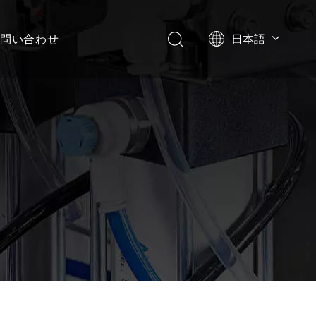
問い合わせ
日本語
English
العربية
Français
Pусский
Español
Português
Deutsch
Italiano
한국어
Українська