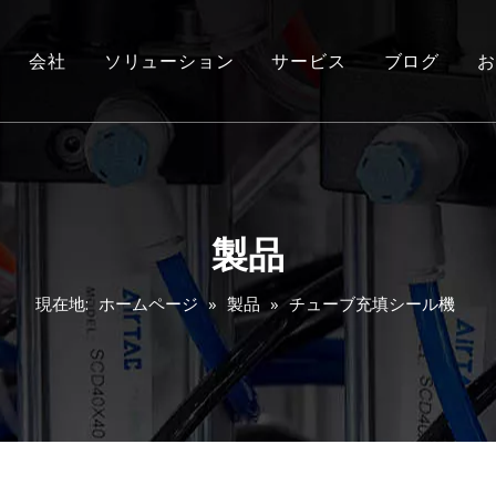
会社
ソリューション
サービス
ブログ
お
製品
現在地:
ホームページ
»
製品
»
チューブ充填シール機