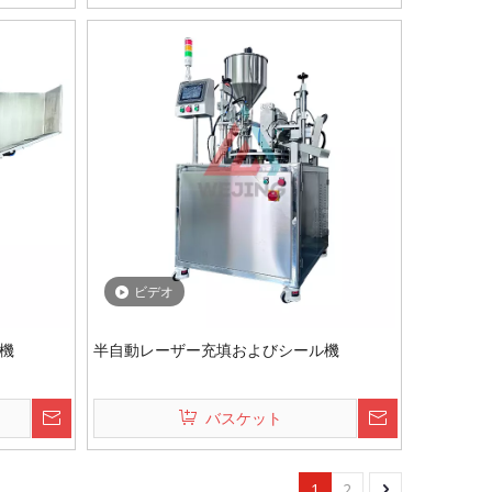
ビデオ
機
半自動レーザー充填およびシール機
バスケット
1
2