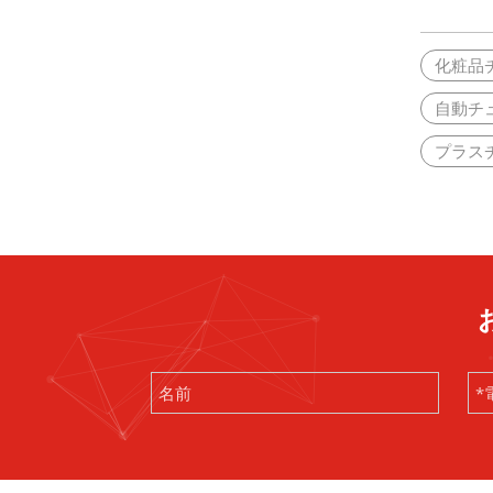
化粧品
自動チ
プラス