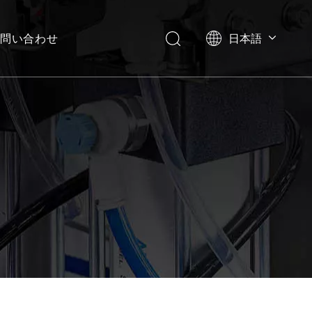
問い合わせ
日本語
English
العربية
Français
Pусский
Español
Português
Deutsch
Italiano
한국어
Українська