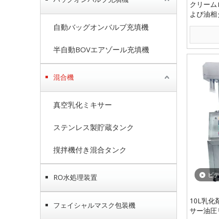
クリーム
よび油相
合ケトル
自動バッグオンバルブ充填機
半自動BOVエアゾール充填機
混合機
真空乳化ミキサー
ステンレス製貯蔵タンク
撹拌機付き混合タンク
ビ
RO水処理装置
10L乳
フェイシャルマスク包装機
サー油圧