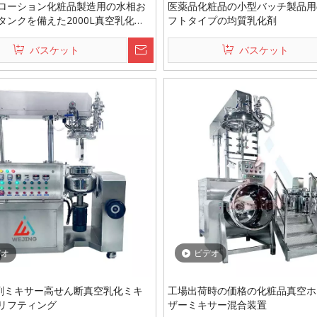
ローション化粧品製造用の水相お
医薬品化粧品の小型バッチ製品用の
タンクを備えた2000L真空乳化混
フトタイプの均質乳化剤
バスケット
バスケット
デオ
ビデオ
化剤ミキサー高せん断真空乳化ミキ
工場出荷時の価格の化粧品真空ホ
リフティング
ザーミキサー混合装置