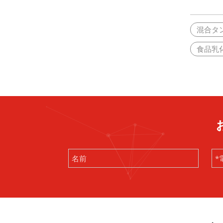
混合タ
食品乳