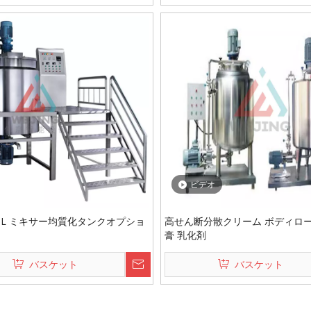
ビデオ
000L ミキサー均質化タンクオプショ
高せん断分散クリーム ボディロー
膏 乳化剤
バスケット
バスケット