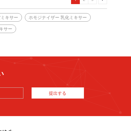
空ミキサー
ホモジナイザー 乳化ミキサー
キサー
い
提出する