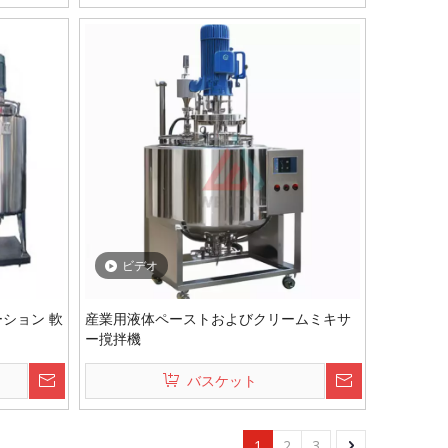
ビデオ
ション 軟
産業用液体ペーストおよびクリームミキサ
ー撹拌機
バスケット
1
2
3