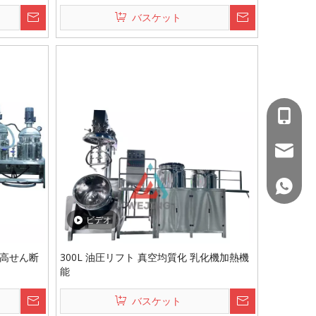
バスケット
+86-15
wejing@
+86 150
ビデオ
化高せん断
300L 油圧リフト 真空均質化 乳化機加熱機
能
バスケット