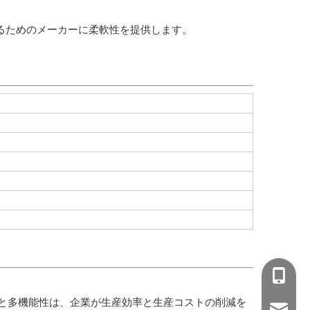
るためのメーカーに柔軟性を提供します。
+86-15
と多機能性は、企業が生産効率と生産コストの削減を
wejing@