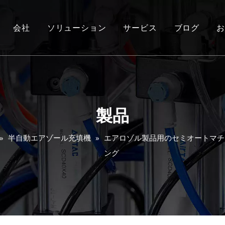
会社
ソリューション
サービス
ブログ
お
製品
»
半自動エアゾール充填機
»
エアロゾル製品用のセミオートマチ
ング