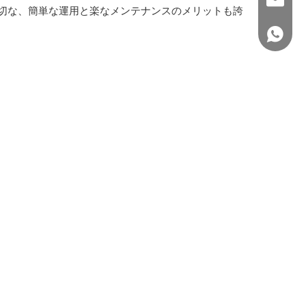
切な、簡単な運用と楽なメンテナンスのメリットも誇
+86 150