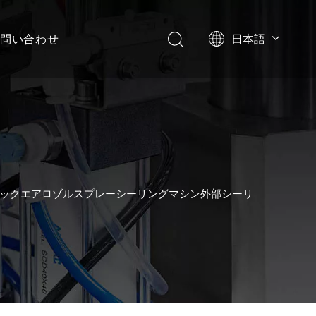
問い合わせ
日本語
English
العربية
Français
Pусский
Español
Português
Deutsch
ックエアロゾルスプレーシーリングマシン外部シーリ
Italiano
한국어
Українська