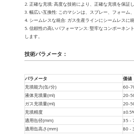
2. 正確な充填: 高度な技術により、正確な充填を保
3. 幅広い互換性: このマシンは、スプレー、フォー
4. シームレスな統合: ガス生産ラインにシームレス
5. 信頼性の高いパフォーマンス: 堅牢なコンポー
します。
技術パラメータ：
パラメータ
価値
充填能力(缶/分)
60-7
液体充填量(ml)
20-
ガス充填量(ml)
20-
充填精度
±0.5
適用缶径(mm)
35 
適用缶高さ(mm)
80 