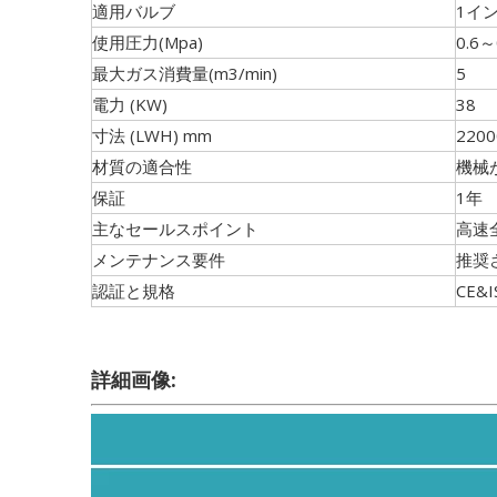
適用バルブ
1イ
使用圧力(Mpa)
0.6～
最大ガス消費量(m3/min)
5
電力 (KW)
38
寸法 (LWH) mm
2200
材質の適合性
機械
保証
1年
主なセールスポイント
高速
メンテナンス要件
推奨
認証と規格
CE&I
詳細画像: