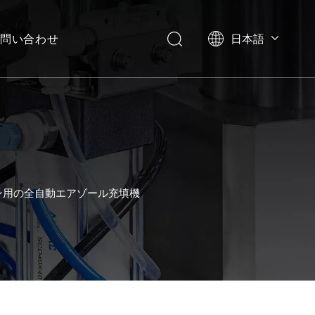
問い合わせ
日本語
English
العربية
Français
Pусский
Español
Português
Deutsch
ン用の全自動エアゾール充填機
Italiano
한국어
Українська