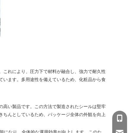
。これにより、圧力下で材料が融合し、強力で耐久性
ています。多用途性を備えているため、化粧品から食
の高い製品です。この方法で製造されたシールは堅牢
きちんとしているため、パッケージ全体の外観を向上
+86-15
可能になり、全体的な運用効率が向上します。このた
wejing@