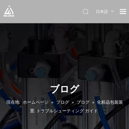
日本語
English
العربية
Français
Pусский
Español
Português
Deutsch
Italiano
한국어
ブログ
Українська
現在地:
ホームページ
»
ブログ
»
ブログ
»
化粧品包装装
置: トラブルシューティング ガイド