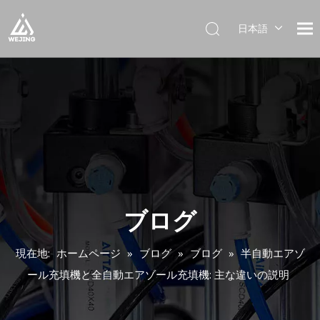
日本語
English
العربية
Français
Pусский
Español
Português
Deutsch
Italiano
한국어
ブログ
Українська
現在地:
ホームページ
»
ブログ
»
ブログ
»
半自動エアゾ
ール充填機と全自動エアゾール充填機: 主な違いの説明