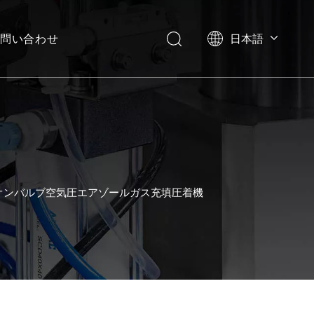
問い合わせ
日本語
English
العربية
Français
Pусский
Español
Português
Deutsch
オンバルブ空気圧エアゾールガス充填圧着機
Italiano
한국어
Українська