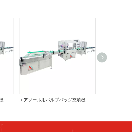
機
エアゾール用バルブバッグ充填機