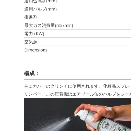
適用缶高さ(mm)
適用バルブ(mm)
推進剤
最大ガス消費量(m3/min)
電力 (KW)
空気源
Dimensions
構成：
主にカバーのクリンチに使用されます。化粧品スプレー
リンパー。この圧着機はエアゾール缶のバルブをシー