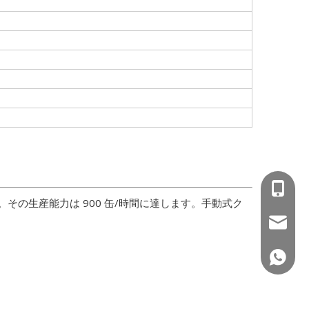
+86-15
の生産能力は 900 缶/時間に達します。手動式ク
wejing@
+86 150