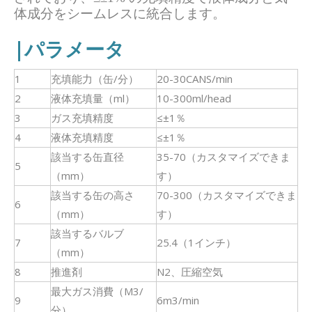
体成分をシームレスに統合します。
|パラメータ
1
充填能力（缶/分）
20-30CANS/min
2
液体充填量（ml）
10-300ml/head
3
ガス充填精度
≤±1％
4
液体充填精度
≤±1％
該当する缶直径
35-70（カスタマイズできま
5
（mm）
す）
該当する缶の高さ
70-300（カスタマイズできま
6
（mm）
す）
該当するバルブ
7
25.4（1インチ）
（mm）
8
推進剤
N2、圧縮空気
最大ガス消費（M3/
9
6m3/min
分）