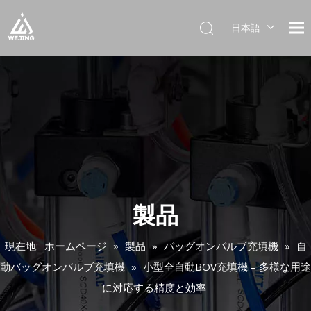
日本語
English
العربية
Français
Pусский
Español
Português
Deutsch
Italiano
한국어
製品
Українська
現在地:
ホームページ
»
製品
»
バッグオンバルブ充填機
»
自
動バッグオンバルブ充填機
»
小型全自動BOV充填機 – 多様な用途
に対応する精度と効率