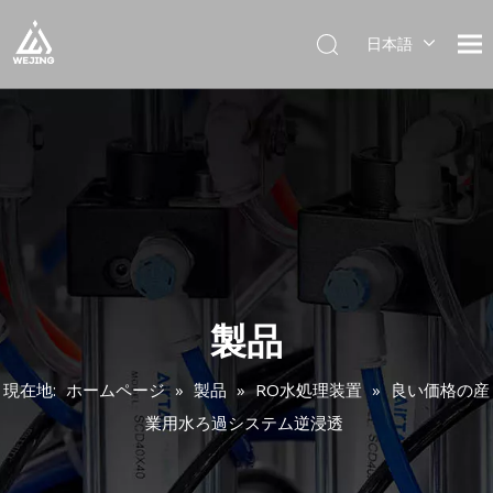
日本語
English
العربية
Français
Pусский
Español
Português
Deutsch
Italiano
한국어
製品
Українська
現在地:
ホームページ
»
製品
»
RO水処理装置
»
良い価格の産
業用水ろ過システム逆浸透