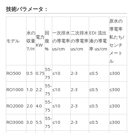
技術パラメータ：
原水の
導電率
水の
回
一次排水
二次排水
EDI 流出
電力
私たち/
モデル
収量
復
の導電率
の導電率
液の導電
KW
センチ
T/H
%
us/cm
us/cm
率 us/cm
メート
ル
55-
RO500
0.5
0.75
≤10
2-3
≤0.5
≤300
75
55-
RO1000
1.0
2.2
≤10
2-3
≤0.5
≤300
75
55-
RO2000
2.0
4.0
≤10
2-3
≤0.5
≤300
75
55-
RO3000
3.0
5.5
≤10
2-3
≤0.5
≤300
75