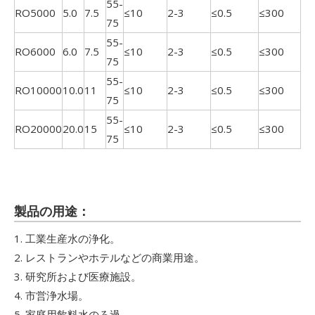
55-
RO5000
5.0
7.5
≤10
2-3
≤0.5
≤300
75
55-
RO6000
6.0
7.5
≤10
2-3
≤0.5
≤300
75
55-
RO10000
10.0
11
≤10
2-3
≤0.5
≤300
75
55-
RO20000
20.0
15
≤10
2-3
≤0.5
≤300
75
製品の用途：
1. 工業生産水の浄化。
2. レストランやホテルなどの商業用途。
3. 研究所および医療施設。
4. 市営浄水場。
5. 家庭用飲料水のろ過