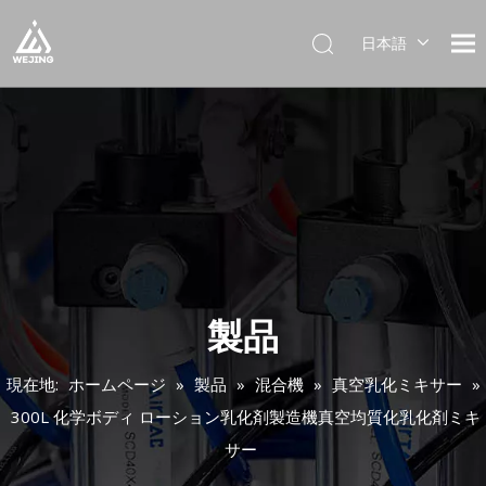
日本語
English
العربية
Français
Pусский
Español
Português
Deutsch
Italiano
한국어
製品
Українська
現在地:
ホームページ
»
製品
»
混合機
»
真空乳化ミキサー
»
300L 化学ボディ ローション乳化剤製造機真空均質化乳化剤ミキ
サー