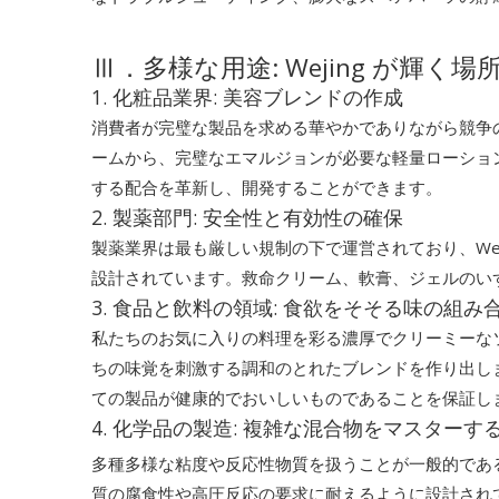
Ⅲ．多様な用途: Wejing が輝く場
1. 化粧品業界: 美容ブレンドの作成
消費者が完璧な製品を求める華やかでありながら競争の
ームから、完璧なエマルジョンが必要な軽量ローショ
する配合を革新し、開発することができます。
2. 製薬部門: 安全性と有効性の確保
製薬業界は最も厳しい規制の下で運営されており、Wejing 
設計されています。救命クリーム、軟膏、ジェルのい
3. 食品と飲料の領域: 食欲をそそる味の組み
私たちのお気に入りの料理を彩る濃厚でクリーミーなソ
ちの味覚を刺激する調和のとれたブレンドを作り出し
ての製品が健康的でおいしいものであることを保証し
4. 化学品の製造: 複雑な混合物をマスターす
多種多様な粘度や反応性物質を扱うことが一般的である
質の腐食性や高圧反応の要求に耐えるように設計され