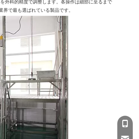
スを外科的精度で調整します。各操作は細部に至るまで
業界で最も選ばれている製品です。
+86-15
wejing@