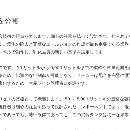
作を公開
合技術の頂点を表します。細心の注意を払って設計され、作られて
く、気泡の除去と完璧なエマルションの作成が最も重要である業界
レベルで動作し、乳化品質の新しい基準を設定します。
す。 50 リットルから 5,000 リットルまでの柔軟な容量範
るため、比類のない制御が可能となり、メーカーは配合を完璧に微
素化するため、生産ライン管理者に好評です。
の基盤として機能します。 50 ～ 5,000 リットルの豊富な容量と
撹拌機は細心の注意を払って設計されたコンポーネントであり、混
トであっても、薄い液体であっても、この混合タンクは均一な結果