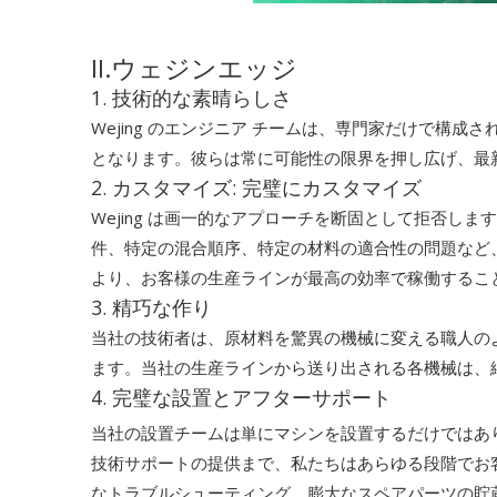
II.ウェジンエッジ
1. 技術的な素晴らしさ
Wejing のエンジニア チームは、専門家だけで
となります。彼らは常に可能性の限界を押し広げ、最
2. カスタマイズ: 完璧にカスタマイズ
Wejing は画一的なアプローチを断固として拒否
件、特定の混合順序、特定の材料の適合性の問題など
より、お客様の生産ラインが最高の効率で稼働するこ
3. 精巧な作り
当社の技術者は、原材料を驚異の機械に変える職人の
ます。当社の生産ラインから送り出される各機械は、
4. 完璧な設置とアフターサポート
当社の設置チームは単にマシンを設置するだけではあ
技術サポートの提供まで、私たちはあらゆる段階でお
なトラブルシューティング、膨大なスペアパーツの貯