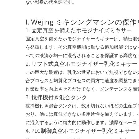
ない献身の代名詞です。
I. Wejing ミキシングマシンの傑
1. 固定真空を備えたホモジナイズミキサー
固定真空を備えたホモジナイザーミキサーは、精密混
を発揮します。その真空機能は単なる追加機能ではな
べての液滴が均一に混合されることを保証する高度な
2. リフト式真空ホモジナイザー乳化ミキサー
この巨大な装置は、乳化の世界において無視できない力で
合プロセスと均質化プロセスの両方で速度を調整でき
作業効率を向上させるだけでなく、メンテナンスを簡
3. 撹拌機付き混合タンク
撹拌機付き混合タンクは、数え切れないほどの生産プロセス
おり、他には真似できない多用途性を備えています。
に混入するように精力的に動作します。濃厚なペース
4. PLC制御真空ホモジナイザー乳化ミキサー