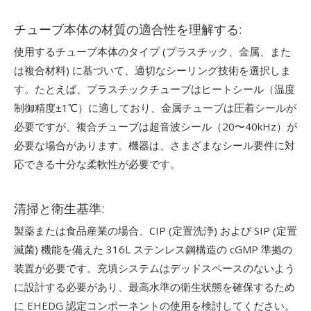
チューブ本体の材質の適合性を理解する:
使用するチューブ本体のタイプ (プラスチック、金属、また
は複合材料) に基づいて、適切なシーリング技術を選択しま
す。たとえば、プラスチックチューブはヒートシール（温度
制御精度±1℃）に適しており、金属チューブは圧着シールが
必要ですが、複合チューブは超音波シール（20〜40kHz）が
必要な場合があります。機器は、さまざまなシール要件に対
応できる十分な柔軟性が必要です。
清掃と衛生基準:
製薬または食品産業の場合、CIP (定置洗浄) および SIP (定置
滅菌) 機能を備えた 316L ステンレス鋼構造の cGMP 準拠の
装置が必要です。充填システムはデッドスペースのないよう
に設計する必要があり、最高水準の衛生状態を確保するため
に EHEDG 認定コンポーネントの使用を検討してください。