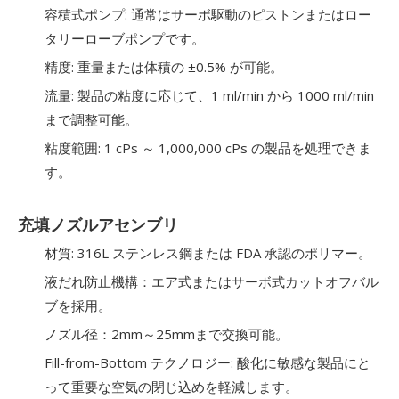
容積式ポンプ: 通常はサーボ駆動のピストンまたはロー
タリーローブポンプです。
精度: 重量または体積の ±0.5% が可能。
流量: 製品の粘度に応じて、1 ml/min から 1000 ml/min
まで調整可能。
粘度範囲: 1 cPs ～ 1,000,000 cPs の製品を処理できま
す。
充填ノズルアセンブリ
材質: 316L ステンレス鋼または FDA 承認のポリマー。
液だれ防止機構：エア式またはサーボ式カットオフバル
ブを採用。
ノズル径：2mm～25mmまで交換可能。
Fill-from-Bottom テクノロジー: 酸化に敏感な製品にと
って重要な空気の閉じ込めを軽減します。