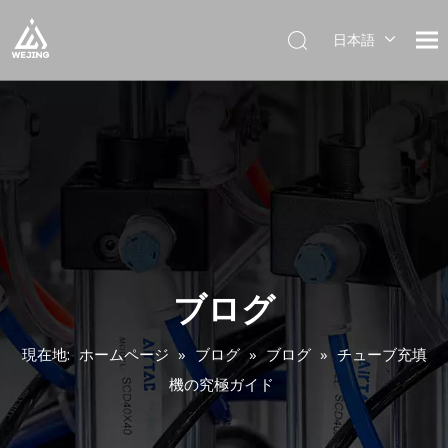
日本語
English
العربية
Français
Pусский
Español
Português
Deutsch
Italiano
한국어
ブログ
Українська
現在地:
ホームページ
»
ブログ
»
ブログ
»
チューブ充填
機の究極ガイド