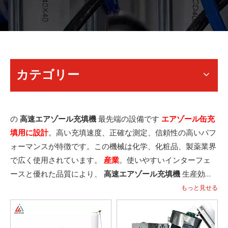
カテゴリー
の
高速エアゾール充填機
最先端の設備です
エアゾール缶充
填用に設計
。高い充填速度、正確な測定、信頼性の高いパフ
ォーマンスが特徴です。この機械は化学、化粧品、製薬業界
で広く使用されています。
産業
。使いやすいインターフェ
ースと優れた品質により、
高速エアゾール充填機
生産効率
と製品品質の向上に役立ちます。私たちのを選択してくださ
もっと見せる
い
高速エアゾール充填機
ビジネスを次のレベルに引き上げ
ます。