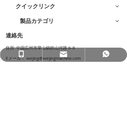
クイックリンク
製品カテゴリ
連絡先
住所: 中国広州市華山鎮鉄山河路 6-8
wejing@wejingmachine.com
+86-15089890309
+86 15089890309
Eメール：
wejing@wejingmachine.com
電話番号: +86-15089890309
著作権 © 2023 Guangzhou Wejing Intelligent Equipment
Co., Ltd。無断転載を禁じます。
Sitemap
|
プライバシーポ