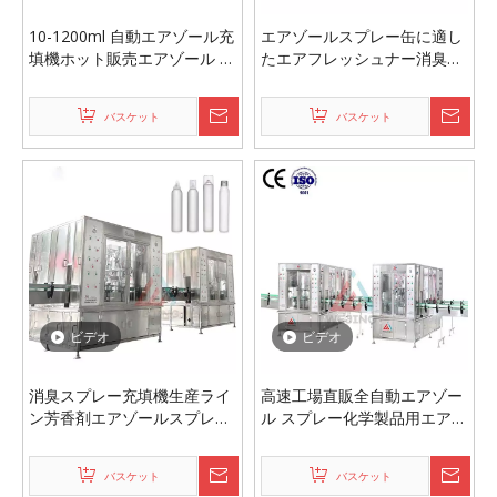
10-1200ml 自動エアゾール充
エアゾールスプレー缶に適し
填機ホット販売エアゾール ス
たエアフレッシュナー消臭剤
プレー充填機
用の高速エアゾール充填シー
リングキャッピングマシン
バスケット
バスケット
ビデオ
ビデオ
消臭スプレー充填機生産ライ
高速工場直販全自動エアゾー
ン芳香剤エアゾールスプレー
ル スプレー化学製品用エアゾ
充填シール機
ール スプレー缶充填機
バスケット
バスケット