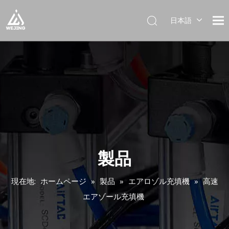
日本語
English
العربية
Français
Pусский
Español
Português
Deutsch
Italiano
한국어
製品
Українська
現在地:
ホームページ
»
製品
»
エアロゾル充填機
»
高速
エアゾール充填機