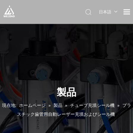
日本語
English
العربية
Français
Pусский
Español
Português
Deutsch
Italiano
한국어
製品
Українська
現在地:
ホームページ
»
製品
»
チューブ充填シール機
»
プラ
スチック歯管用自動レーザー充填およびシール機