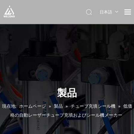
日本語
English
العربية
Français
Pусский
Español
Português
Deutsch
Italiano
한국어
製品
Українська
現在地:
ホームページ
»
製品
»
チューブ充填シール機
»
低価
格の自動レーザーチューブ充填およびシール機メーカー